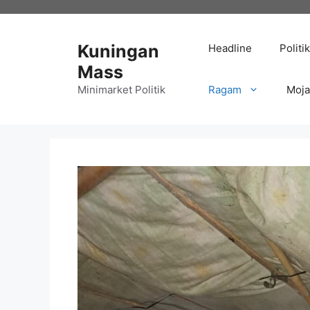
Langsung
ke
isi
Kuningan
Headline
Politik
Mass
Minimarket Politik
Ragam
Moj