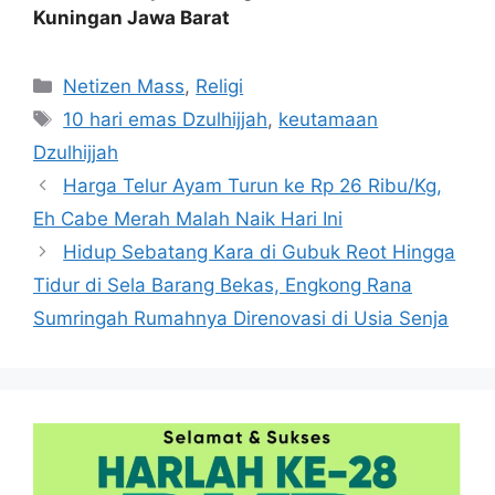
Kuningan Jawa Barat
Kategori
Netizen Mass
,
Religi
Tag
10 hari emas Dzulhijjah
,
keutamaan
Dzulhijjah
Harga Telur Ayam Turun ke Rp 26 Ribu/Kg,
Eh Cabe Merah Malah Naik Hari Ini
Hidup Sebatang Kara di Gubuk Reot Hingga
Tidur di Sela Barang Bekas, Engkong Rana
Sumringah Rumahnya Direnovasi di Usia Senja