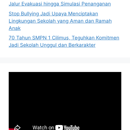
Jalur Evakuasi hingga Simulasi Penanganan
Stop Bullying Jadi Upaya Menciptakan
Lingkungan Sekolah yang Aman dan Ramah
Anak
70 Tahun SMPN 1 Cilimus, Teguhkan Komitmen
Jadi Sekolah Unggul dan Berkarakter