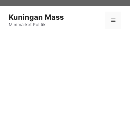
Langsung
ke
Kuningan Mass
isi
Menu
Minimarket Politik