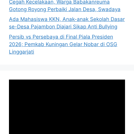
Cegah Kecelakaan, Warga Babakanreuma
Gotong Royong Perbaiki Jalan Desa, Swadaya
Ada Mahasiswa KKN, Anak-anak Sekolah Dasar
se-Desa Pajambon Diajari Sikap Anti Bullying
Persib vs Persebaya di Final Piala Presiden
2026; Pemkab Kuningan Gelar Nobar di OSG
Linggarjati