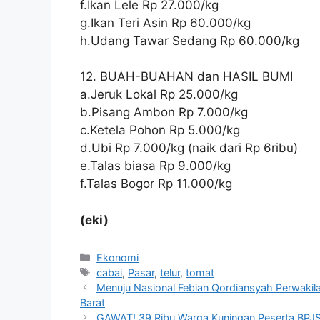
f.Ikan Lele Rp 27.000/kg
g.Ikan Teri Asin Rp 60.000/kg
h.Udang Tawar Sedang Rp 60.000/kg
12. BUAH-BUAHAN dan HASIL BUMI
a.Jeruk Lokal Rp 25.000/kg
b.Pisang Ambon Rp 7.000/kg
c.Ketela Pohon Rp 5.000/kg
d.Ubi Rp 7.000/kg (naik dari Rp 6ribu)
e.Talas biasa Rp 9.000/kg
f.Talas Bogor Rp 11.000/kg
(eki)
Kategori
Ekonomi
Tag
cabai
,
Pasar
,
telur
,
tomat
Menuju Nasional Febian Qordiansyah Perwakila
Barat
GAWAT! 39 Ribu Warga Kuningan Peserta BPJS