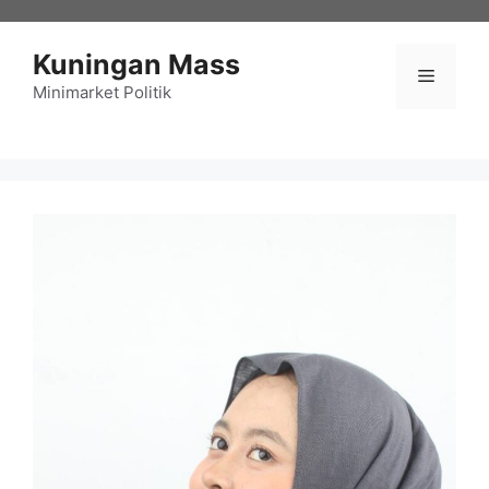
Langsung
ke
Kuningan Mass
isi
Menu
Minimarket Politik