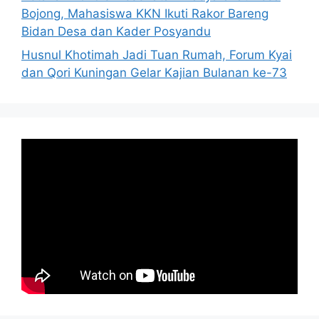
Bojong, Mahasiswa KKN Ikuti Rakor Bareng
Bidan Desa dan Kader Posyandu
Husnul Khotimah Jadi Tuan Rumah, Forum Kyai
dan Qori Kuningan Gelar Kajian Bulanan ke-73