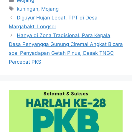
Tag
kuningan
,
Mojang
Diguyur Hujan Lebat, TPT di Desa
Margabakti Longsor
Hanya di Zona Tradisional, Para Kepala
Desa Penyangga Gunung Ciremai Angkat Bicara
soal Penyadapan Getah Pinus, Desak TNGC
Percepat PKS