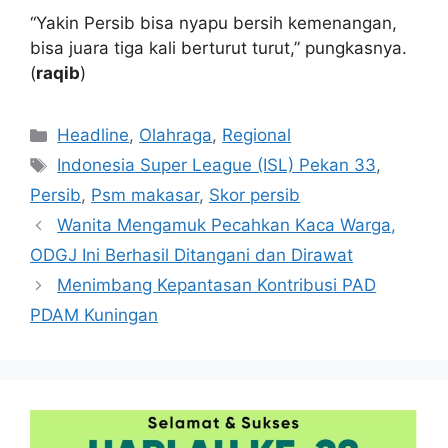
“Yakin Persib bisa nyapu bersih kemenangan,
bisa juara tiga kali berturut turut,” pungkasnya.
(
raqib
)
Kategori
Headline
,
Olahraga
,
Regional
Tag
Indonesia Super League (ISL) Pekan 33
,
Persib
,
Psm makasar
,
Skor persib
Wanita Mengamuk Pecahkan Kaca Warga,
ODGJ Ini Berhasil Ditangani dan Dirawat
Menimbang Kepantasan Kontribusi PAD
PDAM Kuningan