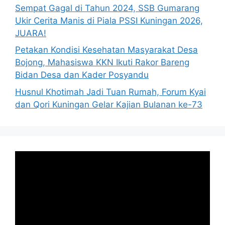
Sempat Gagal di Tahun 2024, SSB Gumarang
Ukir Cerita Manis di Piala PSSI Kuningan 2026,
JUARA!
Petakan Kondisi Kesehatan Masyarakat Desa
Bojong, Mahasiswa KKN Ikuti Rakor Bareng
Bidan Desa dan Kader Posyandu
Husnul Khotimah Jadi Tuan Rumah, Forum Kyai
dan Qori Kuningan Gelar Kajian Bulanan ke-73