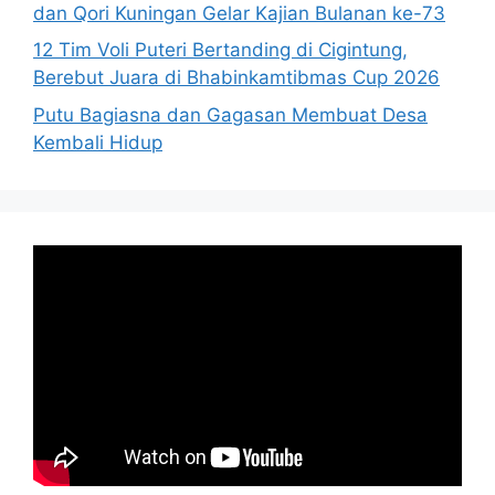
dan Qori Kuningan Gelar Kajian Bulanan ke-73
12 Tim Voli Puteri Bertanding di Cigintung,
Berebut Juara di Bhabinkamtibmas Cup 2026
Putu Bagiasna dan Gagasan Membuat Desa
Kembali Hidup