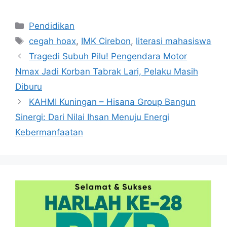
Kategori
Pendidikan
Tag
cegah hoax
,
IMK Cirebon
,
literasi mahasiswa
Tragedi Subuh Pilu! Pengendara Motor
Nmax Jadi Korban Tabrak Lari, Pelaku Masih
Diburu
KAHMI Kuningan – Hisana Group Bangun
Sinergi: Dari Nilai Ihsan Menuju Energi
Kebermanfaatan