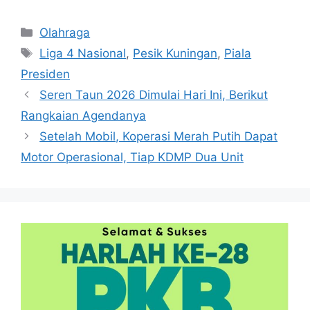
Kategori
Olahraga
Tag
Liga 4 Nasional
,
Pesik Kuningan
,
Piala
Presiden
Seren Taun 2026 Dimulai Hari Ini, Berikut
Rangkaian Agendanya
Setelah Mobil, Koperasi Merah Putih Dapat
Motor Operasional, Tiap KDMP Dua Unit