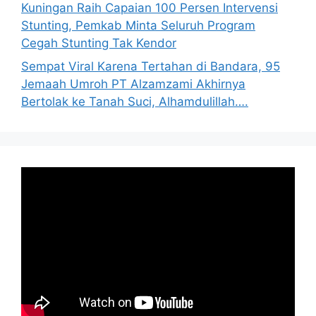
Kuningan Raih Capaian 100 Persen Intervensi
Stunting, Pemkab Minta Seluruh Program
Cegah Stunting Tak Kendor
Sempat Viral Karena Tertahan di Bandara, 95
Jemaah Umroh PT Alzamzami Akhirnya
Bertolak ke Tanah Suci, Alhamdulillah….