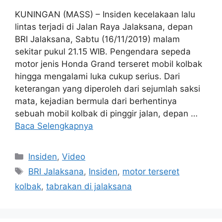
KUNINGAN (MASS) – Insiden kecelakaan lalu
lintas terjadi di Jalan Raya Jalaksana, depan
BRI Jalaksana, Sabtu (16/11/2019) malam
sekitar pukul 21.15 WIB. Pengendara sepeda
motor jenis Honda Grand terseret mobil kolbak
hingga mengalami luka cukup serius. Dari
keterangan yang diperoleh dari sejumlah saksi
mata, kejadian bermula dari berhentinya
sebuah mobil kolbak di pinggir jalan, depan …
Baca Selengkapnya
Kategori
Insiden
,
Video
Tag
BRI Jalaksana
,
Insiden
,
motor terseret
kolbak
,
tabrakan di jalaksana