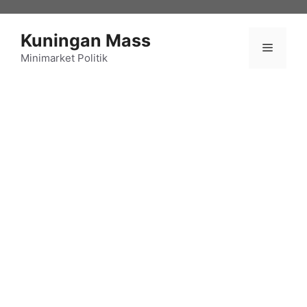
Langsung
ke
Kuningan Mass
isi
Menu
Minimarket Politik