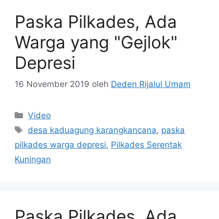
Paska Pilkades, Ada
Warga yang "Gejlok"
Depresi
16 November 2019
oleh
Deden Rijalul Umam
Kategori
Video
Tag
desa kaduagung karangkancana
,
paska
pilkades warga depresi
,
Pilkades Serentak
Kuningan
Paska Pilkades, Ada