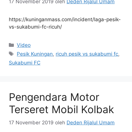
17 November 2019
oleh
Deden Rijalul Umam
https://kuninganmass.com/incident/laga-pesik-
vs-sukabumi-fc-ricuh/
Kategori
Video
Tag
Pesik Kuningan
,
ricuh pesik vs sukabumi fc
,
Sukabumi FC
Pengendara Motor
Terseret Mobil Kolbak
17 November 2019
oleh
Deden Rijalul Umam