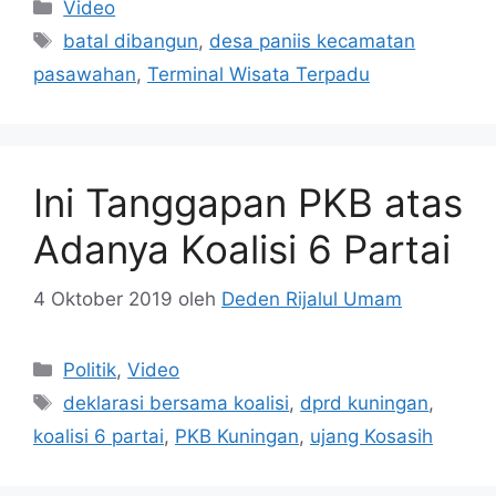
Kategori
Video
Tag
batal dibangun
,
desa paniis kecamatan
pasawahan
,
Terminal Wisata Terpadu
Ini Tanggapan PKB atas
Adanya Koalisi 6 Partai
4 Oktober 2019
oleh
Deden Rijalul Umam
Kategori
Politik
,
Video
Tag
deklarasi bersama koalisi
,
dprd kuningan
,
koalisi 6 partai
,
PKB Kuningan
,
ujang Kosasih