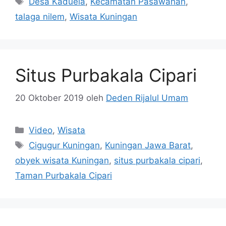
Desa Kaduela
,
Kecamatan Pasawahan
,
talaga nilem
,
Wisata Kuningan
Situs Purbakala Cipari
20 Oktober 2019
oleh
Deden Rijalul Umam
Kategori
Video
,
Wisata
Tag
Cigugur Kuningan
,
Kuningan Jawa Barat
,
obyek wisata Kuningan
,
situs purbakala cipari
,
Taman Purbakala Cipari