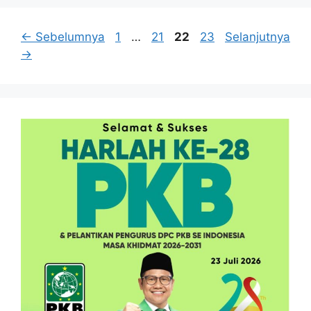
Halaman
Halaman
Halaman
Halaman
←
Sebelumnya
1
…
21
22
23
Selanjutnya
→