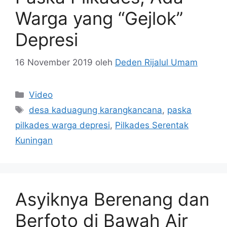
Warga yang “Gejlok”
Depresi
16 November 2019
oleh
Deden Rijalul Umam
Kategori
Video
Tag
desa kaduagung karangkancana
,
paska
pilkades warga depresi
,
Pilkades Serentak
Kuningan
Asyiknya Berenang dan
Berfoto di Bawah Air