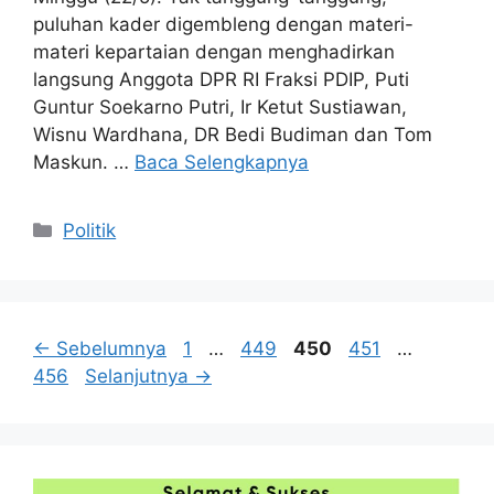
puluhan kader digembleng dengan materi-
materi kepartaian dengan menghadirkan
langsung Anggota DPR RI Fraksi PDIP, Puti
Guntur Soekarno Putri, Ir Ketut Sustiawan,
Wisnu Wardhana, DR Bedi Budiman dan Tom
Maskun. …
Baca Selengkapnya
Kategori
Politik
Halaman
Halaman
Halaman
Halaman
Halama
←
Sebelumnya
1
…
449
450
451
…
456
Selanjutnya
→