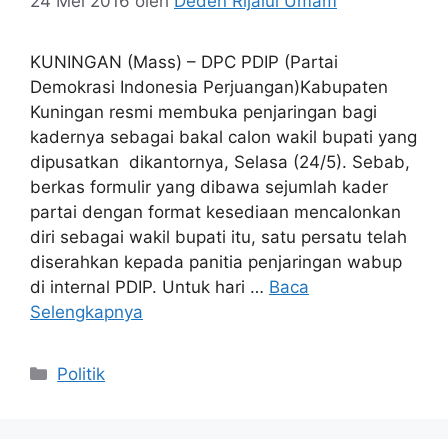
24 Mei 2016
oleh
Deden Rijalul Umam
KUNINGAN (Mass) – DPC PDIP (Partai
Demokrasi Indonesia Perjuangan)Kabupaten
Kuningan resmi membuka penjaringan bagi
kadernya sebagai bakal calon wakil bupati yang
dipusatkan dikantornya, Selasa (24/5). Sebab,
berkas formulir yang dibawa sejumlah kader
partai dengan format kesediaan mencalonkan
diri sebagai wakil bupati itu, satu persatu telah
diserahkan kepada panitia penjaringan wabup
di internal PDIP. Untuk hari …
Baca
Selengkapnya
Kategori
Politik