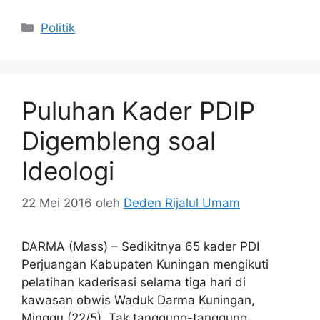
Kategori
Politik
Puluhan Kader PDIP
Digembleng soal
Ideologi
22 Mei 2016
oleh
Deden Rijalul Umam
DARMA (Mass) – Sedikitnya 65 kader PDI
Perjuangan Kabupaten Kuningan mengikuti
pelatihan kaderisasi selama tiga hari di
kawasan obwis Waduk Darma Kuningan,
Minggu (22/5). Tak tanggung-tanggung,