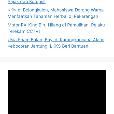
Pajak dan Korupsi!
KKN di Bojongkulon, Mahasiswa Dorong Warga
Manfaatkan Tanaman Herbal di Pekarangan
Motor RX-King Biru Hilang di Pamulihan, Pelaku
Terekam CCTV!
Usia Enam Bulan, Bayi di Karangkancana Alami
Kebocoran Jantung, LKKS Beri Bantuan