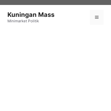
Langsung
ke
Kuningan Mass
isi
Menu
Minimarket Politik