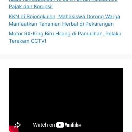
Pajak dan Korupsi!
KKN di Bojongkulon, Mahasiswa Dorong Warga
Manfaatkan Tanaman Herbal di Pekarangan
Motor RX-King Biru Hilang di Pamulihan, Pelaku
Terekam CCTV!