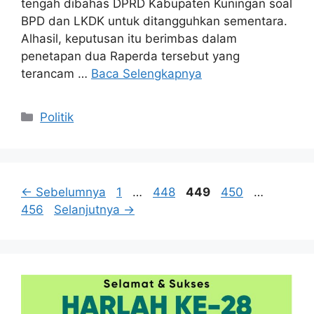
tengah dibahas DPRD Kabupaten Kuningan soal
BPD dan LKDK untuk ditangguhkan sementara.
Alhasil, keputusan itu berimbas dalam
penetapan dua Raperda tersebut yang
terancam …
Baca Selengkapnya
Kategori
Politik
Halaman
Halaman
Halaman
Halaman
Halama
←
Sebelumnya
1
…
448
449
450
…
456
Selanjutnya
→