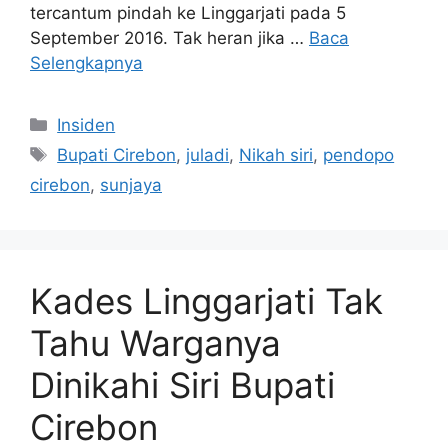
tercantum pindah ke Linggarjati pada 5
September 2016. Tak heran jika …
Baca
Selengkapnya
Kategori
Insiden
Tag
Bupati Cirebon
,
juladi
,
Nikah siri
,
pendopo
cirebon
,
sunjaya
Kades Linggarjati Tak
Tahu Warganya
Dinikahi Siri Bupati
Cirebon