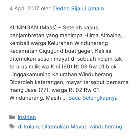
4 April 2017
oleh
Deden Rijalul Umam
KUNINGAN (Mass) – Setelah kasus
penjambretan yang menimpa Hilma Almaida,
kembali warga Kelurahan Winduherang
Kecamatan Cigugur dibuat geger. Kali ini
ditemukan sosok mayat di sebuah kolam tak
terurus milik wa Kini (60) Rt 03 Rw 01 blok
Linggakamuning Kelurahan Winduherang.
Diperoleh keterangan, mayat tersebut bernama
mang Jasa (77), warga Rt 02 Rw 01
Winduherang. Masih …
Baca Selengkapnya
Kategori
Insiden
Tag
di kolam
,
Ditemukan Mayat
,
winduherang