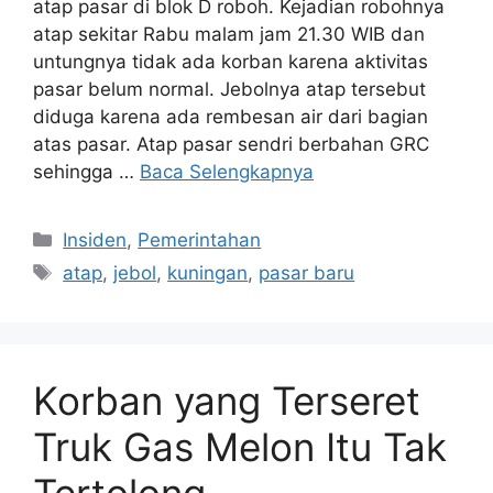
atap pasar di blok D roboh. Kejadian robohnya
atap sekitar Rabu malam jam 21.30 WIB dan
untungnya tidak ada korban karena aktivitas
pasar belum normal. Jebolnya atap tersebut
diduga karena ada rembesan air dari bagian
atas pasar. Atap pasar sendri berbahan GRC
sehingga …
Baca Selengkapnya
Kategori
Insiden
,
Pemerintahan
Tag
atap
,
jebol
,
kuningan
,
pasar baru
Korban yang Terseret
Truk Gas Melon Itu Tak