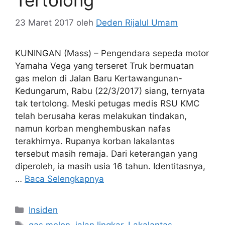
Tertolong
23 Maret 2017
oleh
Deden Rijalul Umam
KUNINGAN (Mass) – Pengendara sepeda motor
Yamaha Vega yang terseret Truk bermuatan
gas melon di Jalan Baru Kertawangunan-
Kedungarum, Rabu (22/3/2017) siang, ternyata
tak tertolong. Meski petugas medis RSU KMC
telah berusaha keras melakukan tindakan,
namun korban menghembuskan nafas
terakhirnya. Rupanya korban lakalantas
tersebut masih remaja. Dari keterangan yang
diperoleh, ia masih usia 16 tahun. Identitasnya,
…
Baca Selengkapnya
Kategori
Insiden
Tag
gas melon
,
jalan lingkar
,
Lakalantas
,