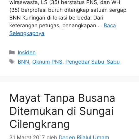
wiraswasta, LS (35) berstatus PNS, dan WH
(35) berprofesi buruh ditangkap satuan sergap
BNN Kuningan di lokasi berbeda. Dari
keterangan petugas, penangkapan …
Baca
Selengkapnya
Kategori
Insiden
Tag
BNN
,
Oknum PNS
,
Pengedar Sabu-Sabu
Mayat Tanpa Busana
Ditemukan di Sungai
Cilengkrang
31 Maret 2017
oleh
Deden Rijalul Umam