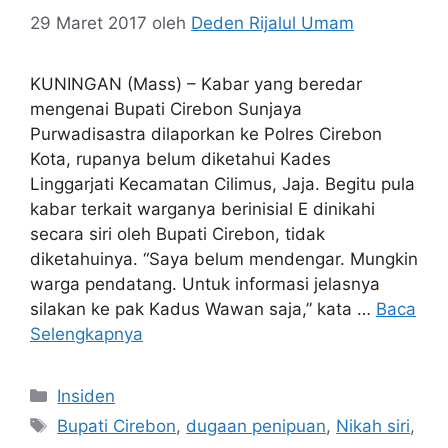
29 Maret 2017
oleh
Deden Rijalul Umam
KUNINGAN (Mass) – Kabar yang beredar
mengenai Bupati Cirebon Sunjaya
Purwadisastra dilaporkan ke Polres Cirebon
Kota, rupanya belum diketahui Kades
Linggarjati Kecamatan Cilimus, Jaja. Begitu pula
kabar terkait warganya berinisial E dinikahi
secara siri oleh Bupati Cirebon, tidak
diketahuinya. “Saya belum mendengar. Mungkin
warga pendatang. Untuk informasi jelasnya
silakan ke pak Kadus Wawan saja,” kata …
Baca
Selengkapnya
Kategori
Insiden
Tag
Bupati Cirebon
,
dugaan penipuan
,
Nikah siri
,