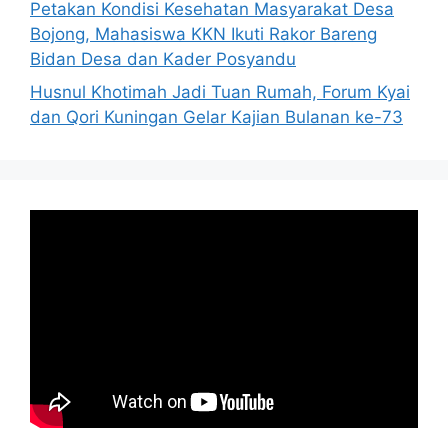
Petakan Kondisi Kesehatan Masyarakat Desa
Bojong, Mahasiswa KKN Ikuti Rakor Bareng
Bidan Desa dan Kader Posyandu
Husnul Khotimah Jadi Tuan Rumah, Forum Kyai
dan Qori Kuningan Gelar Kajian Bulanan ke-73