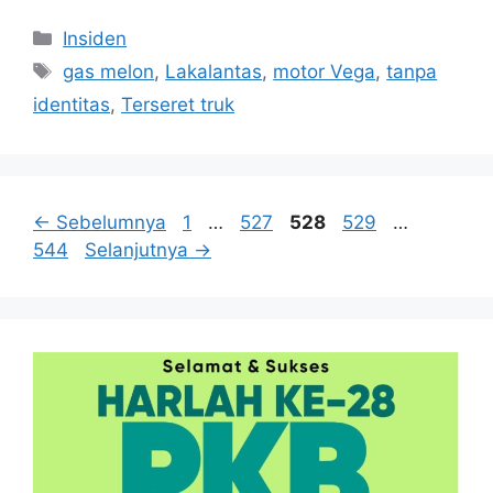
Kategori
Insiden
Tag
gas melon
,
Lakalantas
,
motor Vega
,
tanpa
identitas
,
Terseret truk
Halaman
Halaman
Halaman
Halaman
Halama
←
Sebelumnya
1
…
527
528
529
…
544
Selanjutnya
→