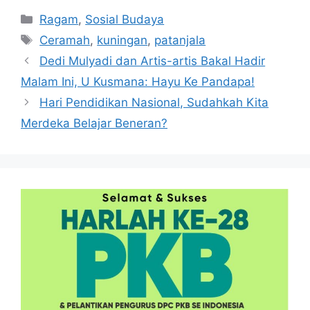
Kategori
Ragam
,
Sosial Budaya
Tag
Ceramah
,
kuningan
,
patanjala
Dedi Mulyadi dan Artis-artis Bakal Hadir
Malam Ini, U Kusmana: Hayu Ke Pandapa!
Hari Pendidikan Nasional, Sudahkah Kita
Merdeka Belajar Beneran?