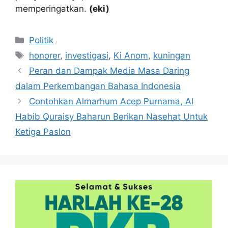
memperingatkan.
(eki)
Kategori
Politik
Tag
honorer
,
investigasi
,
Ki Anom
,
kuningan
Peran dan Dampak Media Masa Daring
dalam Perkembangan Bahasa Indonesia
Contohkan Almarhum Acep Purnama, Al
Habib Quraisy Baharun Berikan Nasehat Untuk
Ketiga Paslon