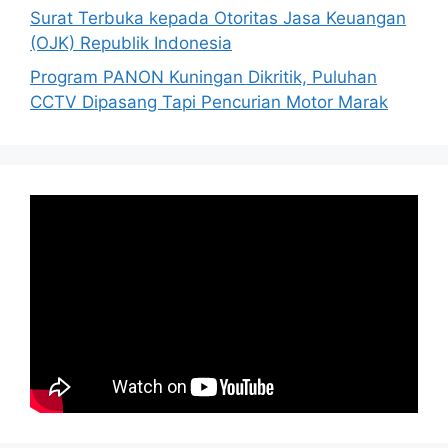
Surat Terbuka kepada Otoritas Jasa Keuangan
(OJK) Republik Indonesia
Program PANON Kuningan Dikritik, Puluhan
CCTV Dipasang Tapi Pencurian Motor Marak