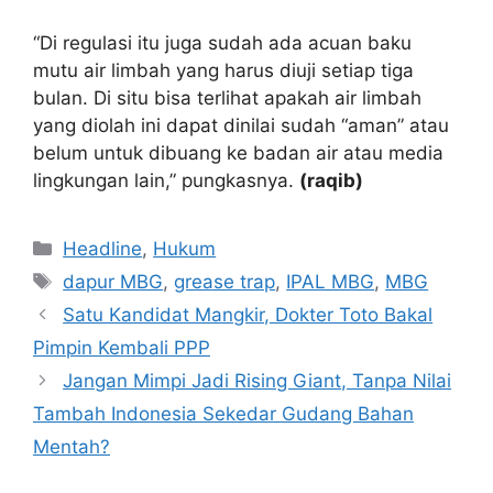
“Di regulasi itu juga sudah ada acuan baku
mutu air limbah yang harus diuji setiap tiga
bulan. Di situ bisa terlihat apakah air limbah
yang diolah ini dapat dinilai sudah “aman” atau
belum untuk dibuang ke badan air atau media
lingkungan lain,” pungkasnya.
(raqib)
Kategori
Headline
,
Hukum
Tag
dapur MBG
,
grease trap
,
IPAL MBG
,
MBG
Satu Kandidat Mangkir, Dokter Toto Bakal
Pimpin Kembali PPP
Jangan Mimpi Jadi Rising Giant, Tanpa Nilai
Tambah Indonesia Sekedar Gudang Bahan
Mentah?