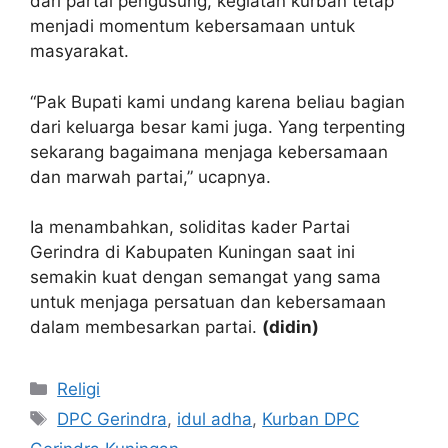
dari partai pengusung, kegiatan kurban tetap
menjadi momentum kebersamaan untuk
masyarakat.
“Pak Bupati kami undang karena beliau bagian
dari keluarga besar kami juga. Yang terpenting
sekarang bagaimana menjaga kebersamaan
dan marwah partai,” ucapnya.
Ia menambahkan, soliditas kader Partai
Gerindra di Kabupaten Kuningan saat ini
semakin kuat dengan semangat yang sama
untuk menjaga persatuan dan kebersamaan
dalam membesarkan partai.
(didin)
Kategori
Religi
Tag
DPC Gerindra
,
idul adha
,
Kurban DPC