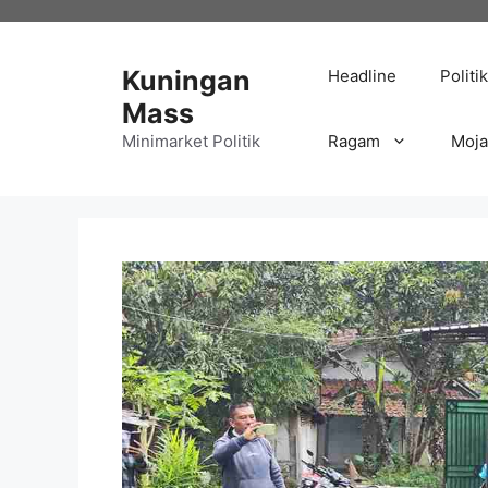
Langsung
ke
isi
Kuningan
Headline
Politik
Mass
Minimarket Politik
Ragam
Moj