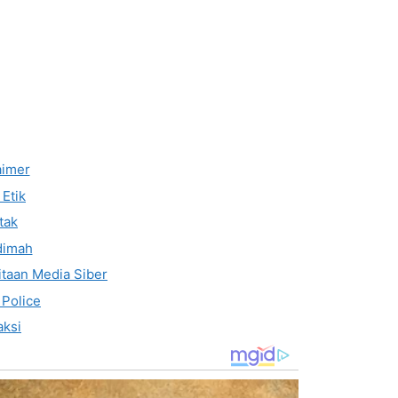
aimer
Etik
tak
dimah
taan Media Siber
 Police
ksi