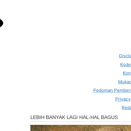
Discl
Kode 
Kon
Muka
Pedoman Pemberi
Privacy
Reda