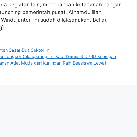
ada kegiatan lain, menekankan ketahanan pangan
aunching pemerintah pusat. Alhamdulillah
indujanten ini sudah dilaksanakan. Beliau
g
)
ten Sasar Dua Sektor Ini
u Longsor Cilengkrang, Ini Kata Komisi 3 DPRD Kuningan
alanan Atlet Muda dari Kuningan Raih Beasiswa Lewat