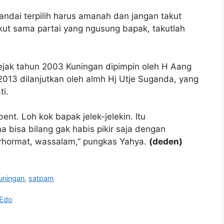
ndai terpilih harus amanah dan jangan takut
ut sama partai yang ngusung bapak, takutlah
jak tahun 2003 Kuningan dipimpin oleh H Aang
013 dilanjutkan oleh almh Hj Utje Suganda, yang
i.
nt. Loh kok bapak jelek-jelekin. Itu
 bisa bilang gak habis pikir saja dengan
rhormat, wassalam,” pungkas Yahya.
(deden)
uningan
,
satpam
 Edo