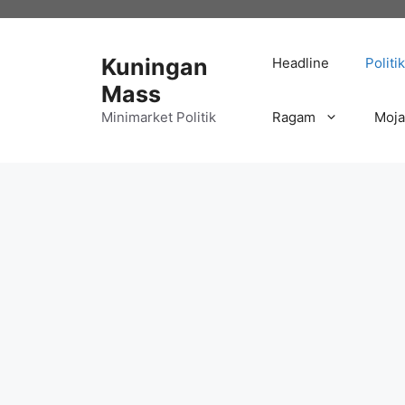
Langsung
ke
isi
Kuningan
Headline
Politik
Mass
Minimarket Politik
Ragam
Moj