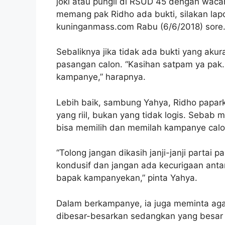
joki atau pungli di RSUD 45 dengan waca
memang pak Ridho ada bukti, silakan lap
kuninganmass.com Rabu (6/6/2018) sore
Sebaliknya jika tidak ada bukti yang ak
pasangan calon. “Kasihan satpam ya pak.
kampanye,” harapnya.
Lebih baik, sambung Yahya, Ridho paparka
yang riil, bukan yang tidak logis. Sebab 
bisa memilih dan memilah kampanye calo
“Tolong jangan dikasih janji-janji partai 
kondusif dan jangan ada kecurigaan ant
bapak kampanyekan,” pinta Yahya.
Dalam berkampanye, ia juga meminta agar
dibesar-besarkan sedangkan yang besar 