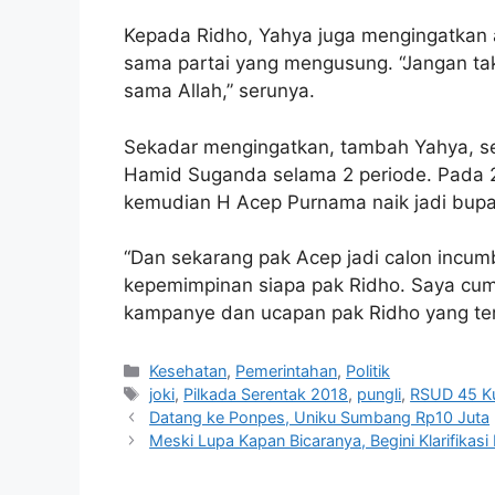
Kepada Ridho, Yahya juga mengingatkan a
sama partai yang mengusung. “Jangan tak
sama Allah,” serunya.
Sekadar mengingatkan, tambah Yahya, se
Hamid Suganda selama 2 periode. Pada 2
kemudian H Acep Purnama naik jadi bupat
“Dan sekarang pak Acep jadi calon incumbe
kepemimpinan siapa pak Ridho. Saya cuma
kampanye dan ucapan pak Ridho yang te
Kategori
Kesehatan
,
Pemerintahan
,
Politik
Tag
joki
,
Pilkada Serentak 2018
,
pungli
,
RSUD 45 K
Datang ke Ponpes, Uniku Sumbang Rp10 Juta
Meski Lupa Kapan Bicaranya, Begini Klarifikasi