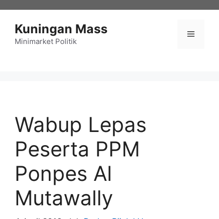
Langsung
ke
Kuningan Mass
isi
Menu
Minimarket Politik
Wabup Lepas
Peserta PPM
Ponpes Al
Mutawally