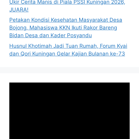
Ukir Cerita Manis di Piala PSSI Kuningan 2026,
JUARA!
Petakan Kondisi Kesehatan Masyarakat Desa
Bojong, Mahasiswa KKN Ikuti Rakor Bareng
Bidan Desa dan Kader Posyandu
Husnul Khotimah Jadi Tuan Rumah, Forum Kyai
dan Qori Kuningan Gelar Kajian Bulanan ke-73