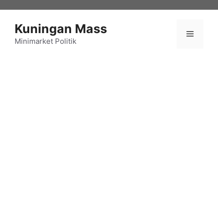
Langsung
ke
Kuningan Mass
isi
Menu
Minimarket Politik