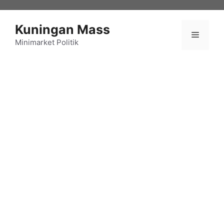
Langsung
ke
Kuningan Mass
isi
Menu
Minimarket Politik