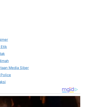
aimer
Etik
tak
dimah
taan Media Siber
 Police
ksi