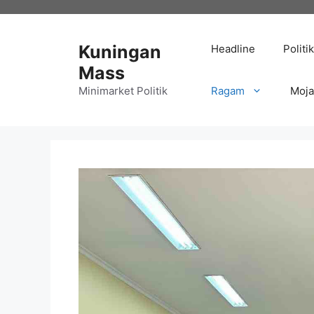
Langsung
ke
isi
Kuningan
Headline
Politik
Mass
Minimarket Politik
Ragam
Moj