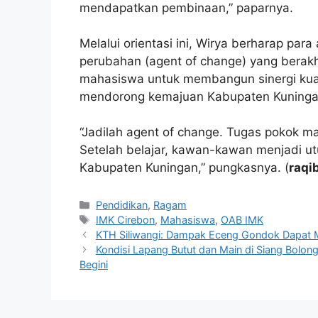
mendapatkan pembinaan,” paparnya.
Melalui orientasi ini, Wirya berharap pa
perubahan (agent of change) yang berakh
mahasiswa untuk membangun sinergi kuat
mendorong kemajuan Kabupaten Kuninga
“Jadilah agent of change. Tugas pokok m
Setelah belajar, kawan-kawan menjadi u
Kabupaten Kuningan,” pungkasnya. (
raqi
Kategori
Pendidikan
,
Ragam
Tag
IMK Cirebon
,
Mahasiswa
,
OAB IMK
KTH Siliwangi: Dampak Eceng Gondok Dapat 
Kondisi Lapang Butut dan Main di Siang Bolong 
Begini