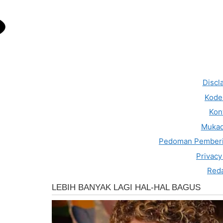
Discl
Kode 
Kon
Muka
Pedoman Pemberi
Privacy
Reda