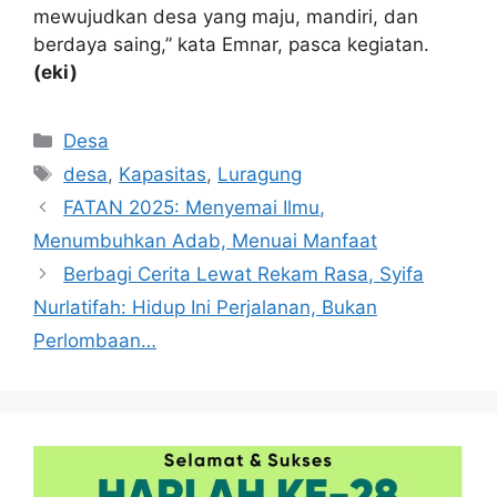
mewujudkan desa yang maju, mandiri, dan
berdaya saing,” kata Emnar, pasca kegiatan.
(eki)
Kategori
Desa
Tag
desa
,
Kapasitas
,
Luragung
FATAN 2025: Menyemai Ilmu,
Menumbuhkan Adab, Menuai Manfaat
Berbagi Cerita Lewat Rekam Rasa, Syifa
Nurlatifah: Hidup Ini Perjalanan, Bukan
Perlombaan…