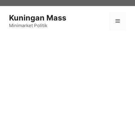
Langsung
ke
Kuningan Mass
isi
Menu
Minimarket Politik