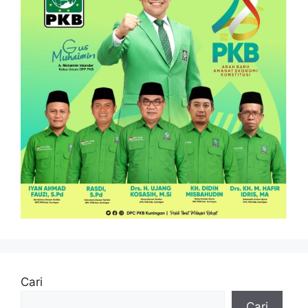
Cari
Cari