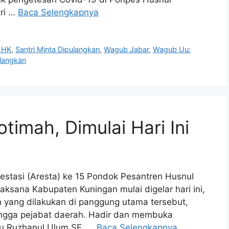
tri …
Baca Selengkapnya
 HK
,
Santri Minta Dipulangkan
,
Wagub Jabar
,
Wagub Uu:
ulangkan
timah, Dimulai Hari Ini
tasi (Aresta) ke 15 Pondok Pesantren Husnul
ksana Kabupaten Kuningan mulai digelar hari ini,
 yang dilakukan di panggung utama tersebut,
 hingga pejabat daerah. Hadir dan membuka
Uu Ruzhanul Ulum SE. …
Baca Selengkapnya