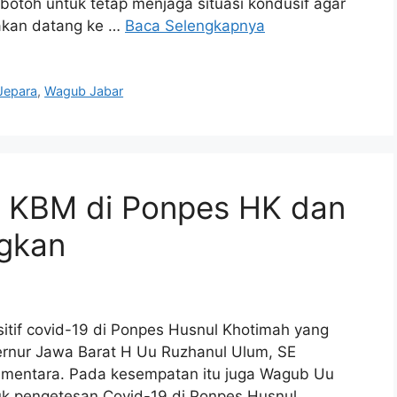
toh untuk tetap menjaga situasi kondusif agar
ilakan datang ke …
Baca Selengkapnya
 Jepara
,
Wagub Jabar
 KBM di Ponpes HK dan
ngkan
tif covid-19 di Ponpes Husnul Khotimah yang
nur Jawa Barat H Uu Ruzhanul Ulum, SE
sementara. Pada kesempatan itu juga Wagub Uu
uk pengetesan Covid-19 di Ponpes Husnul