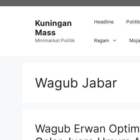
Langsung
ke
isi
Kuningan
Headline
Politik
Mass
Minimarket Politik
Ragam
Moj
Wagub Jabar
Wagub Erwan Optimi