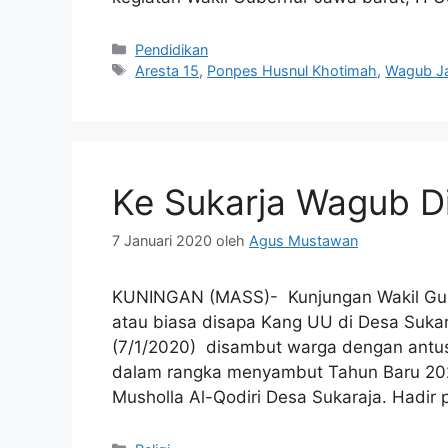
Kategori
Pendidikan
Tag
Aresta 15
,
Ponpes Husnul Khotimah
,
Wagub J
Ke Sukarja Wagub D
7 Januari 2020
oleh
Agus Mustawan
KUNINGAN (MASS)- Kunjungan Wakil Gub
atau biasa disapa Kang UU di Desa Suk
(7/1/2020) disambut warga dengan antusi
dalam rangka menyambut Tahun Baru 202
Musholla Al-Qodiri Desa Sukaraja. Hadi