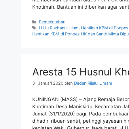
Khotimah. Bantuan ini diberikan agar san
Kategori
Pemerintahan
Tag
H Uu Ruzhanul Ulum
,
Hentikan KBM di Ponpes
Hentikan KBM di Ponpes HK dan Santri Minta Dip
Aresta 15 Husnul Kho
31 Januari 2020
oleh
Deden Rijalul Umam
KUNINGAN (MASS) – Ajang Remaja Berpres
Khotimah Desa Maniskidul Kecamatan Jala
Jumat (31/1/2020) pagi. Pada pembukaan
dihadiri ribuan santri, petinggi yayasan
kegiatan Wakil Gubernur Jawa barat, H 