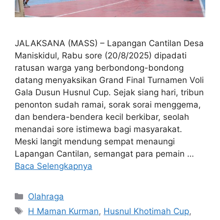
JALAKSANA (MASS) – Lapangan Cantilan Desa
Maniskidul, Rabu sore (20/8/2025) dipadati
ratusan warga yang berbondong-bondong
datang menyaksikan Grand Final Turnamen Voli
Gala Dusun Husnul Cup. Sejak siang hari, tribun
penonton sudah ramai, sorak sorai menggema,
dan bendera-bendera kecil berkibar, seolah
menandai sore istimewa bagi masyarakat.
Meski langit mendung sempat menaungi
Lapangan Cantilan, semangat para pemain …
Baca Selengkapnya
Kategori
Olahraga
Tag
H Maman Kurman
,
Husnul Khotimah Cup
,