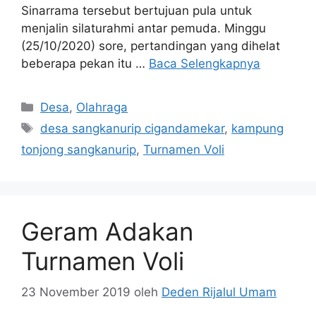
Sinarrama tersebut bertujuan pula untuk
menjalin silaturahmi antar pemuda. Minggu
(25/10/2020) sore, pertandingan yang dihelat
beberapa pekan itu …
Baca Selengkapnya
Kategori
Desa
,
Olahraga
Tag
desa sangkanurip cigandamekar
,
kampung
tonjong sangkanurip
,
Turnamen Voli
Geram Adakan
Turnamen Voli
23 November 2019
oleh
Deden Rijalul Umam