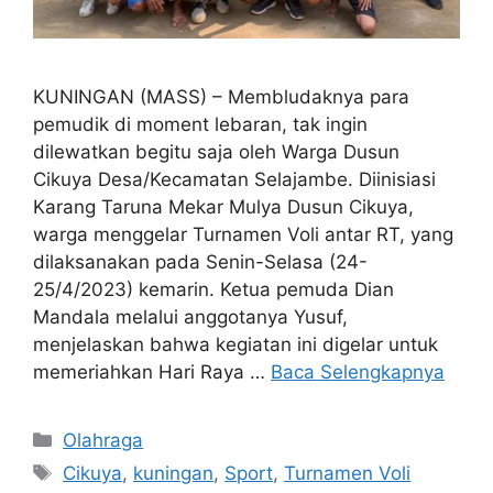
KUNINGAN (MASS) – Membludaknya para
pemudik di moment lebaran, tak ingin
dilewatkan begitu saja oleh Warga Dusun
Cikuya Desa/Kecamatan Selajambe. Diinisiasi
Karang Taruna Mekar Mulya Dusun Cikuya,
warga menggelar Turnamen Voli antar RT, yang
dilaksanakan pada Senin-Selasa (24-
25/4/2023) kemarin. Ketua pemuda Dian
Mandala melalui anggotanya Yusuf,
menjelaskan bahwa kegiatan ini digelar untuk
memeriahkan Hari Raya …
Baca Selengkapnya
Kategori
Olahraga
Tag
Cikuya
,
kuningan
,
Sport
,
Turnamen Voli