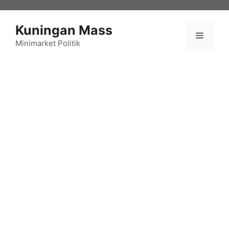
Langsung
ke
Kuningan Mass
isi
Menu
Minimarket Politik