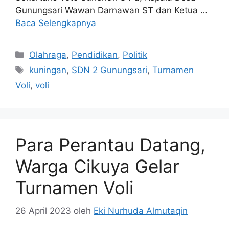
Gunungsari Wawan Darnawan ST dan Ketua …
Baca Selengkapnya
Kategori
Olahraga
,
Pendidikan
,
Politik
Tag
kuningan
,
SDN 2 Gunungsari
,
Turnamen
Voli
,
voli
Para Perantau Datang,
Warga Cikuya Gelar
Turnamen Voli
26 April 2023
oleh
Eki Nurhuda Almutaqin