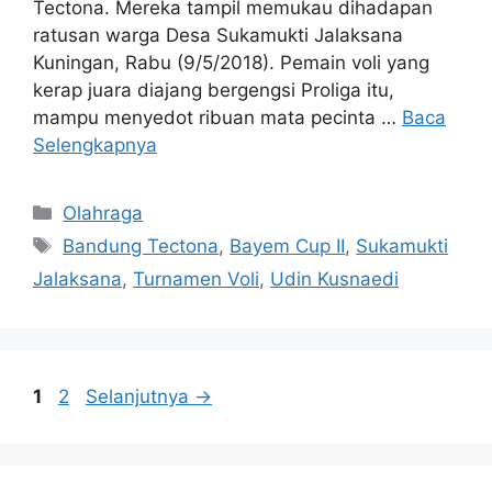
Tectona. Mereka tampil memukau dihadapan
ratusan warga Desa Sukamukti Jalaksana
Kuningan, Rabu (9/5/2018). Pemain voli yang
kerap juara diajang bergengsi Proliga itu,
mampu menyedot ribuan mata pecinta …
Baca
Selengkapnya
Kategori
Olahraga
Tag
Bandung Tectona
,
Bayem Cup II
,
Sukamukti
Jalaksana
,
Turnamen Voli
,
Udin Kusnaedi
Halaman
Halaman
1
2
Selanjutnya
→