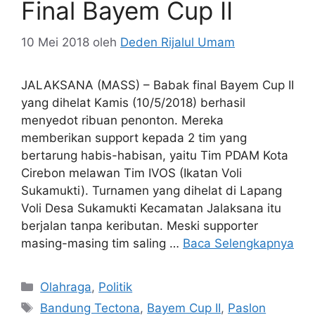
Final Bayem Cup II
10 Mei 2018
oleh
Deden Rijalul Umam
JALAKSANA (MASS) – Babak final Bayem Cup II
yang dihelat Kamis (10/5/2018) berhasil
menyedot ribuan penonton. Mereka
memberikan support kepada 2 tim yang
bertarung habis-habisan, yaitu Tim PDAM Kota
Cirebon melawan Tim IVOS (Ikatan Voli
Sukamukti). Turnamen yang dihelat di Lapang
Voli Desa Sukamukti Kecamatan Jalaksana itu
berjalan tanpa keributan. Meski supporter
masing-masing tim saling …
Baca Selengkapnya
Kategori
Olahraga
,
Politik
Tag
Bandung Tectona
,
Bayem Cup II
,
Paslon