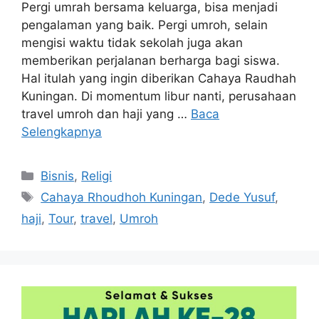
Pergi umrah bersama keluarga, bisa menjadi
pengalaman yang baik. Pergi umroh, selain
mengisi waktu tidak sekolah juga akan
memberikan perjalanan berharga bagi siswa.
Hal itulah yang ingin diberikan Cahaya Raudhah
Kuningan. Di momentum libur nanti, perusahaan
travel umroh dan haji yang …
Baca
Selengkapnya
Kategori
Bisnis
,
Religi
Tag
Cahaya Rhoudhoh Kuningan
,
Dede Yusuf
,
haji
,
Tour
,
travel
,
Umroh