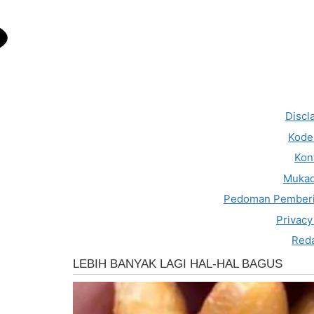
Discl
Kode 
Kon
Muka
Pedoman Pemberi
Privacy
Reda