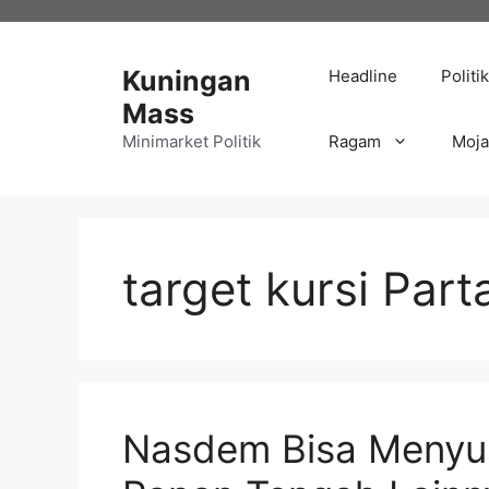
Langsung
ke
isi
Kuningan
Headline
Politik
Mass
Minimarket Politik
Ragam
Moj
target kursi Par
Nasdem Bisa Menyus