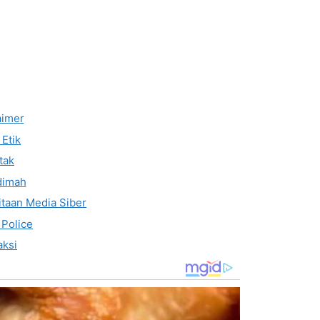
aimer
Etik
tak
dimah
taan Media Siber
 Police
ksi