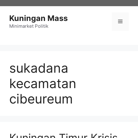
Langsung
ke
Kuningan Mass
isi
Menu
Minimarket Politik
sukadana
kecamatan
cibeureum
Kuningan Timur Krisis