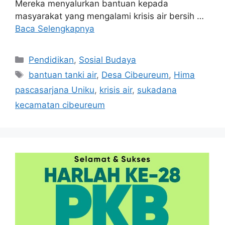
Mereka menyalurkan bantuan kepada
masyarakat yang mengalami krisis air bersih …
Baca Selengkapnya
Kategori
Pendidikan
,
Sosial Budaya
Tag
bantuan tanki air
,
Desa Cibeureum
,
Hima
pascasarjana Uniku
,
krisis air
,
sukadana
kecamatan cibeureum