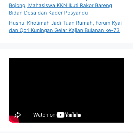
Bojong, Mahasiswa KKN Ikuti Rakor Bareng
Bidan Desa dan Kader Posyandu
Husnul Khotimah Jadi Tuan Rumah, Forum Kyai
dan Qori Kuningan Gelar Kajian Bulanan ke-73