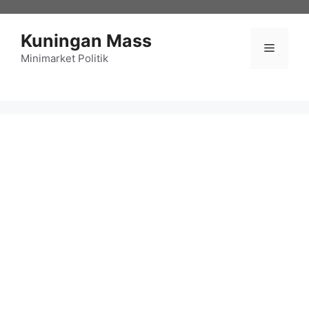
Langsung
ke
Kuningan Mass
isi
Menu
Minimarket Politik