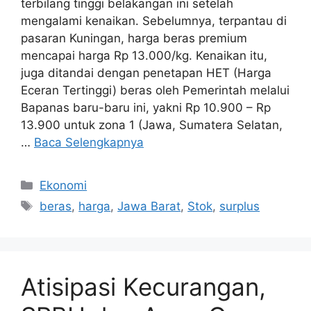
terbilang tinggi belakangan ini setelah
mengalami kenaikan. Sebelumnya, terpantau di
pasaran Kuningan, harga beras premium
mencapai harga Rp 13.000/kg. Kenaikan itu,
juga ditandai dengan penetapan HET (Harga
Eceran Tertinggi) beras oleh Pemerintah melalui
Bapanas baru-baru ini, yakni Rp 10.900 – Rp
13.900 untuk zona 1 (Jawa, Sumatera Selatan,
…
Baca Selengkapnya
Kategori
Ekonomi
Tag
beras
,
harga
,
Jawa Barat
,
Stok
,
surplus
Atisipasi Kecurangan,