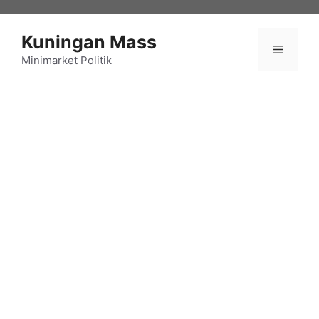
Langsung
ke
Kuningan Mass
isi
Menu
Minimarket Politik