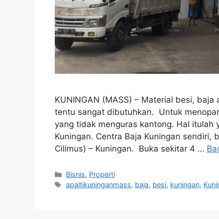
KUNINGAN (MASS) – Material besi, baja a
tentu sangat dibutuhkan. Untuk menopan
yang tidak menguras kantong. Hal itulah 
Kuningan. Centra Baja Kuningan sendiri, 
Cilimus) – Kuningan. Buka sekitar 4 …
Ba
Kategori
Bisnis
,
Properti
Tag
apaltikuninganmass
,
baja
,
besi
,
kuningan
,
Kun