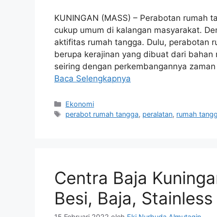
KUNINGAN (MASS) – Perabotan rumah ta
cukup umum di kalangan masyarakat. De
aktifitas rumah tangga. Dulu, perabotan 
berupa kerajinan yang dibuat dari bahan
seiring dengan perkembangannya zaman b
Baca Selengkapnya
Kategori
Ekonomi
Tag
perabot rumah tangga
,
peralatan
,
rumah tang
Centra Baja Kuningan
Besi, Baja, Stainle
15 Februari 2022
oleh
Eki Nurhuda Almutaqin