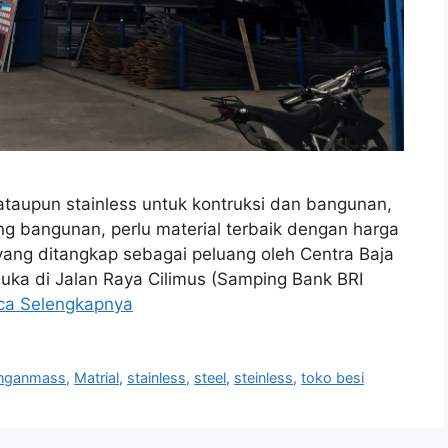
taupun stainless untuk kontruksi dan bangunan,
g bangunan, perlu material terbaik dengan harga
yang ditangkap sebagai peluang oleh Centra Baja
buka di Jalan Raya Cilimus (Samping Bank BRI
ca Selengkapnya
inganmass
,
Matrial
,
stainless
,
steel
,
steinless
,
toko besi