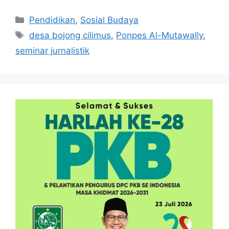
Kategori
Pendidikan
,
Sosial Budaya
Tag
desa bojong cilimus
,
Ponpes Al-Mutawally
,
seminar jurnalistik