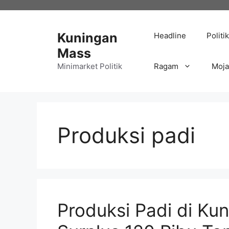
Langsung
ke
isi
Kuningan
Headline
Politik
Mass
Minimarket Politik
Ragam
Moj
Produksi padi
Produksi Padi di Ku