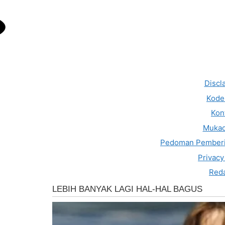
Discl
Kode 
Kon
Muka
Pedoman Pemberi
Privacy
Reda