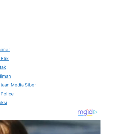
aimer
Etik
tak
dimah
taan Media Siber
 Police
ksi