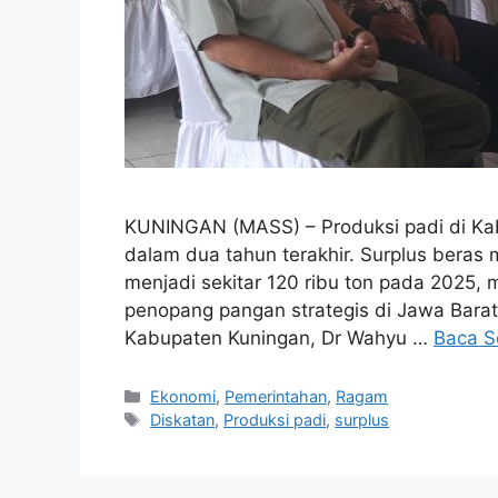
KUNINGAN (MASS) – Produksi padi di Kab
dalam dua tahun terakhir. Surplus beras 
menjadi sekitar 120 ribu ton pada 2025,
penopang pangan strategis di Jawa Bara
Kabupaten Kuningan, Dr Wahyu …
Baca S
Kategori
Ekonomi
,
Pemerintahan
,
Ragam
Tag
Diskatan
,
Produksi padi
,
surplus