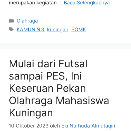
merupakan kegiatan …
Baca Selengkapnya
Kategori
Olahraga
Tag
KAMUNING
,
kuningan
,
POMK
Mulai dari Futsal
sampai PES, Ini
Keseruan Pekan
Olahraga Mahasiswa
Kuningan
10 Oktober 2023
oleh
Eki Nurhuda Almutaqin