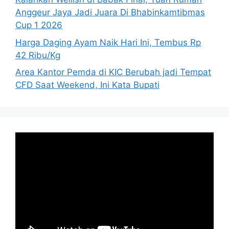
Anggeur Jaya Jadi Juara Di Bhabinkamtibmas
Cup 1 2026
Harga Daging Ayam Naik Hari Ini, Tembus Rp
42 Ribu/Kg
Area Kantor Pemda di KIC Berubah jadi Tempat
CFD Saat Weekend, Ini Kata Bupati