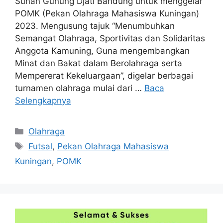
Sunan Gunung Djati Bandung untuk menggelar
POMK (Pekan Olahraga Mahasiswa Kuningan)
2023. Mengusung tajuk “Menumbuhkan
Semangat Olahraga, Sportivitas dan Solidaritas
Anggota Kamuning, Guna mengembangkan
Minat dan Bakat dalam Berolahraga serta
Mempererat Kekeluargaan”, digelar berbagai
turnamen olahraga mulai dari …
Baca
Selengkapnya
Kategori
Olahraga
Tag
Futsal
,
Pekan Olahraga Mahasiswa
Kuningan
,
POMK