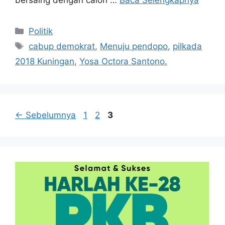
Kategori
Politik
Tag
cabup demokrat
,
Menuju pendopo
,
pilkada
2018 Kuningan
,
Yosa Octora Santono.
Halaman
Halaman
Halaman
←
Sebelumnya
1
2
3