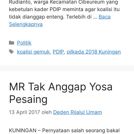
Rudianto, warga Kecamatan Cibeureum yang
kebetulan kader PDIP meminta agar koalisi itu
tidak dianggap enteng. Terlebih di …
Baca
Selengkapnya
Kategori
Politik
Tag
koalisi gemuk
,
PDIP
,
pilkada 2018 Kuningan
MR Tak Anggap Yosa
Pesaing
13 April 2017
oleh
Deden Rijalul Umam
KUNINGAN – Pernyataan salah seorang bakal