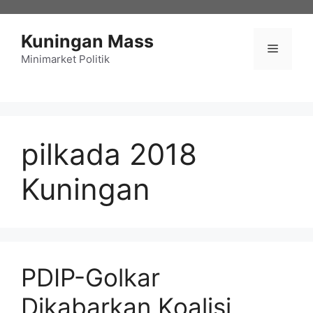
Langsung
ke
Kuningan Mass
isi
Menu
Minimarket Politik
pilkada 2018
Kuningan
PDIP-Golkar
Dikabarkan Koalisi,