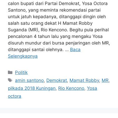
calon bupati dari Partai Demokrat, Yosa Octora
Santono, yang meminta rekomendasi partai
untuk jatuh kepadanya, ditanggapi dingin oleh
salah satu orang dekat H Mamat Robby
Suganda (MR), Rio Kencono. Begitu pula perihal
pencalonan 4 tahun lalu yang mengaku Yosa
disuruh mundur dari bursa penjaringan oleh MR,
ditanggapi santai olehnya. …
Baca
Selengkapnya
Kategori
Politik
Tag
amin santono
,
Demokrat
,
Mamat Robby
,
MR
,
pilkada 2018 Kuningan
,
Rio Kencono
,
Yosa
octora