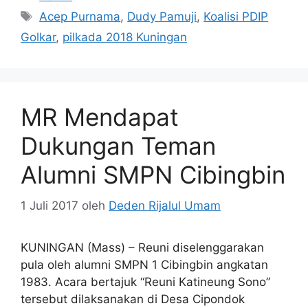
Tag
Acep Purnama
,
Dudy Pamuji
,
Koalisi PDIP
Golkar
,
pilkada 2018 Kuningan
MR Mendapat
Dukungan Teman
Alumni SMPN Cibingbin
1 Juli 2017
oleh
Deden Rijalul Umam
KUNINGAN (Mass) – Reuni diselenggarakan
pula oleh alumni SMPN 1 Cibingbin angkatan
1983. Acara bertajuk “Reuni Katineung Sono”
tersebut dilaksanakan di Desa Cipondok