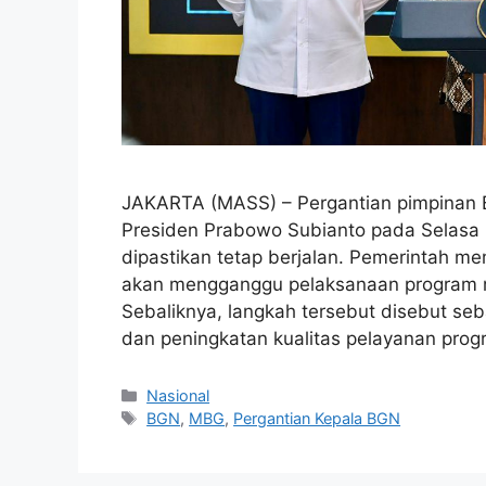
JAKARTA (MASS) – Pergantian pimpinan B
Presiden Prabowo Subianto pada Selasa 
dipastikan tetap berjalan. Pemerintah m
akan mengganggu pelaksanaan program 
Sebaliknya, langkah tersebut disebut s
dan peningkatan kualitas pelayanan pro
Kategori
Nasional
Tag
BGN
,
MBG
,
Pergantian Kepala BGN