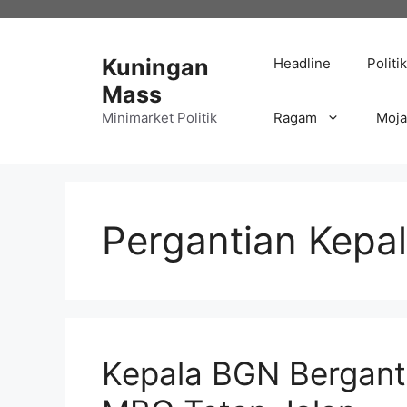
Langsung
ke
isi
Kuningan
Headline
Politik
Mass
Minimarket Politik
Ragam
Moj
Pergantian Kepa
Kepala BGN Berganti