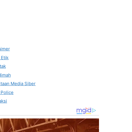
aimer
Etik
tak
dimah
taan Media Siber
 Police
ksi