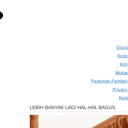
Discl
Kode 
Kon
Muka
Pedoman Pemberi
Privacy
Reda