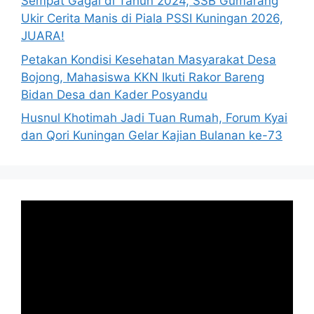
Sempat Gagal di Tahun 2024, SSB Gumarang
Ukir Cerita Manis di Piala PSSI Kuningan 2026,
JUARA!
Petakan Kondisi Kesehatan Masyarakat Desa
Bojong, Mahasiswa KKN Ikuti Rakor Bareng
Bidan Desa dan Kader Posyandu
Husnul Khotimah Jadi Tuan Rumah, Forum Kyai
dan Qori Kuningan Gelar Kajian Bulanan ke-73