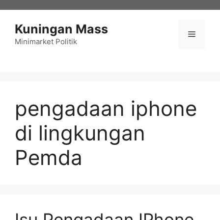
Langsung
ke
Kuningan Mass
isi
Menu
Minimarket Politik
pengadaan iphone
di lingkungan
Pemda
Isu Pengadaan IPhone