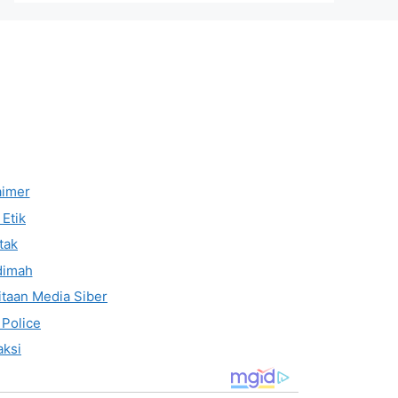
aimer
Etik
tak
dimah
taan Media Siber
 Police
ksi