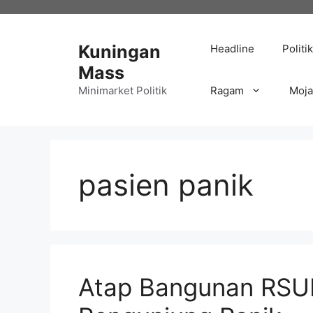
Langsung
ke
isi
Kuningan
Headline
Politik
Mass
Minimarket Politik
Ragam
Moj
pasien panik
Atap Bangunan RSU