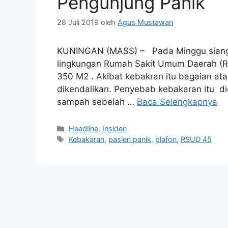
Pengunjung Panik
28 Juli 2019
oleh
Agus Mustawan
KUNINGAN (MASS) – Pada Minggu siang se
lingkungan Rumah Sakit Umum Daerah (RS
350 M2 . Akibat kebakran itu bagaian ata
dikendalikan. Penyebab kebakaran itu d
sampah sebelah …
Baca Selengkapnya
Kategori
Headline
,
Insiden
Tag
Kebakaran
,
pasien panik
,
plafon
,
RSUD 45