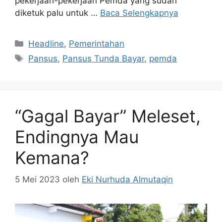
pekerjaan-pekerjaan Pemda yang sudah
diketuk palu untuk …
Baca Selengkapnya
Kategori
Headline
,
Pemerintahan
Tag
Pansus
,
Pansus Tunda Bayar
,
pemda
“Gagal Bayar” Meleset,
Endingnya Mau
Kemana?
5 Mei 2023
oleh
Eki Nurhuda Almutaqin