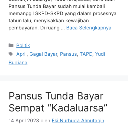
Pansus Tunda Bayar sudah mulai kembali
memanggil SKPD-SKPD yang dalam prosesnya
tahun lalu, menyisakkan kewajiban
pembayaran. Di ruang …
Baca Selengkapnya
Kategori
Politik
Tag
April
,
Gagal Bayar
,
Pansus
,
TAPD
,
Yudi
Budiana
Pansus Tunda Bayar
Sempat “Kadaluarsa”
14 April 2023
oleh
Eki Nurhuda Almutaqin