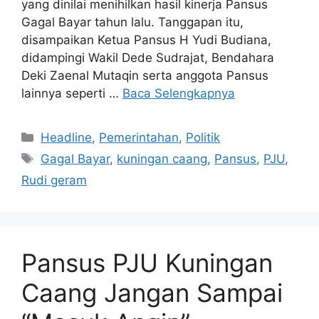
yang dinilai menihilkan hasil kinerja Pansus
Gagal Bayar tahun lalu. Tanggapan itu,
disampaikan Ketua Pansus H Yudi Budiana,
didampingi Wakil Dede Sudrajat, Bendahara
Deki Zaenal Mutaqin serta anggota Pansus
lainnya seperti …
Baca Selengkapnya
Kategori
Headline
,
Pemerintahan
,
Politik
Tag
Gagal Bayar
,
kuningan caang
,
Pansus
,
PJU
,
Rudi geram
Pansus PJU Kuningan
Caang Jangan Sampai