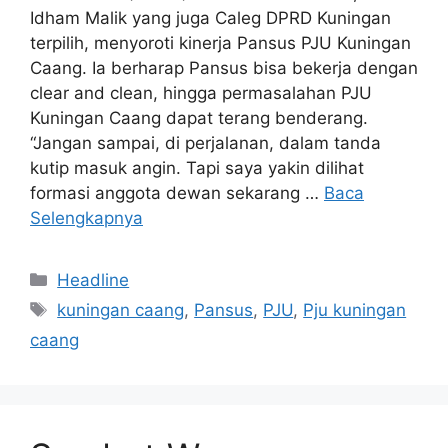
Idham Malik yang juga Caleg DPRD Kuningan
terpilih, menyoroti kinerja Pansus PJU Kuningan
Caang. Ia berharap Pansus bisa bekerja dengan
clear and clean, hingga permasalahan PJU
Kuningan Caang dapat terang benderang.
“Jangan sampai, di perjalanan, dalam tanda
kutip masuk angin. Tapi saya yakin dilihat
formasi anggota dewan sekarang …
Baca
Selengkapnya
Kategori
Headline
Tag
kuningan caang
,
Pansus
,
PJU
,
Pju kuningan
caang