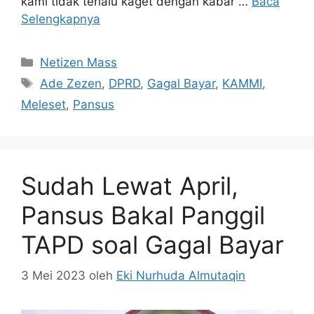
kami tidak terlalu kaget dengan kabar …
Baca
Selengkapnya
Kategori
Netizen Mass
Tag
Ade Zezen
,
DPRD
,
Gagal Bayar
,
KAMMI
,
Meleset
,
Pansus
Sudah Lewat April,
Pansus Bakal Panggil
TAPD soal Gagal Bayar
3 Mei 2023
oleh
Eki Nurhuda Almutaqin