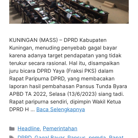
KUNINGAN (MASS) – DPRD Kabupaten
Kuningan, menuding penyebab gagal bayar
karena adanya target pendapatan yang tidak
terukur secara rasional. Hal itu, disampaikan
juru bicara DPRD Yaya (Fraksi PKS) dalam
Rapat Paripurna DPRD, yang membacakan
laporan hasil pembahasan Pansus Tunda Byara
APBD TA 2022, Selasa (13/6/2023) siang tadi.
Rapat paripurna sendiri, dipimpin Wakil Ketua
DPRD H …
Baca Selengkapnya
Kategori
Headline
,
Pemerintahan
Tag
DPRD
,
Gagal Bayar
,
Pansus
,
pemda
,
Rapat