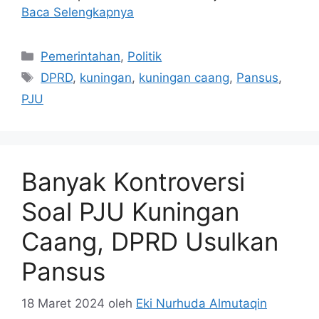
Baca Selengkapnya
Kategori
Pemerintahan
,
Politik
Tag
DPRD
,
kuningan
,
kuningan caang
,
Pansus
,
PJU
Banyak Kontroversi
Soal PJU Kuningan
Caang, DPRD Usulkan
Pansus
18 Maret 2024
oleh
Eki Nurhuda Almutaqin