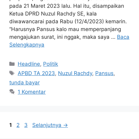
pada 21 Maret 2023 lalu. Hal itu, disampaikan
Ketua DPRD Nuzul Rachdy SE, kala
diwawancarai pada Rabu (12/4/2023) kemarin.
“Harusnya Pansus kalo mau memperpanjang
mengajukan surat, ini nggak, maka saya …
Baca
Selengkapnya
Kategori
Headline
,
Politik
Tag
APBD TA 2023
,
Nuzul Rachdy
,
Pansus
,
tunda bayar
1 Komentar
Halaman
Halaman
Halaman
1
2
3
Selanjutnya
→