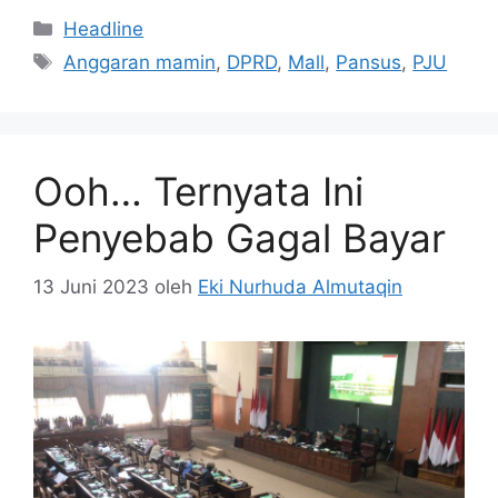
Kategori
Headline
Tag
Anggaran mamin
,
DPRD
,
Mall
,
Pansus
,
PJU
Ooh… Ternyata Ini
Penyebab Gagal Bayar
13 Juni 2023
oleh
Eki Nurhuda Almutaqin