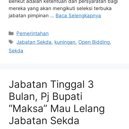
Berikut adalah ketentuan dan persyaratan bagi
mereka yang akan mengikuti seleksi terbuka
jabatan pimpinan …
Baca Selengkapnya
Kategori
Pemerintahan
Tag
Jabatan Sekda
,
kuningan
,
Open Bidding
,
Sekda
Jabatan Tinggal 3
Bulan, Pj Bupati
“Maksa” Mau Lelang
Jabatan Sekda