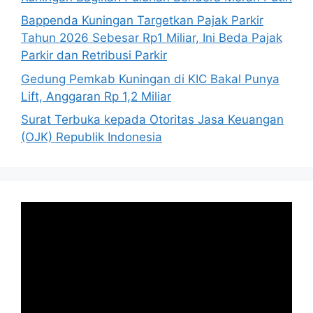
Bappenda Kuningan Targetkan Pajak Parkir
Tahun 2026 Sebesar Rp1 Miliar, Ini Beda Pajak
Parkir dan Retribusi Parkir
Gedung Pemkab Kuningan di KIC Bakal Punya
Lift, Anggaran Rp 1,2 Miliar
Surat Terbuka kepada Otoritas Jasa Keuangan
(OJK) Republik Indonesia