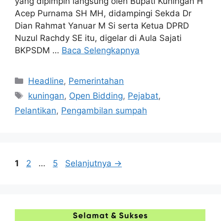
yang dipimpin langsung oleh Bupati Kuningan H
Acep Purnama SH MH, didampingi Sekda Dr
Dian Rahmat Yanuar M Si serta Ketua DPRD
Nuzul Rachdy SE itu, digelar di Aula Sajati
BKPSDM …
Baca Selengkapnya
Kategori
Headline
,
Pemerintahan
Tag
kuningan
,
Open Bidding
,
Pejabat
,
Pelantikan
,
Pengambilan sumpah
Halaman
Halaman
Halaman
1
2
…
5
Selanjutnya
→