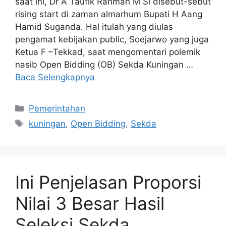
saat ini, Dr A Taufik Rahman M Si disebut-sebut
rising start di zaman almarhum Bupati H Aang
Hamid Suganda. Hal itulah yang diulas
pengamat kebijakan public, Soejarwo yang juga
Ketua F –Tekkad, saat mengomentari polemik
nasib Open Bidding (OB) Sekda Kuningan …
Baca Selengkapnya
Kategori
Pemerintahan
Tag
kuningan
,
Open Bidding
,
Sekda
Ini Penjelasan Proporsi
Nilai 3 Besar Hasil
Seleksi Sekda