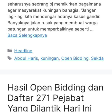
seharusnya seorang pj memikirkan bagaimana
agar masyarakat Kuningan bahagia. “Jangan
lagi-lagi kita mendengar adanya kasus gandir.
Banyaknya jalan rusak yang membuat warga
patungan untuk memperbaikinya seperti …
Baca Selengkapnya
Kategori
Headline
Tag
Abdul Haris
,
kuningan
,
Open Bidding
,
Sekda
Hasil Open Bidding dan
Daftar 271 Pejabat
Yang Dilantik Hari Ini