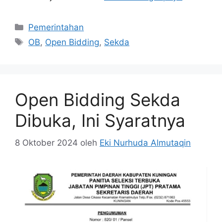
Kategori
Pemerintahan
Tag
OB
,
Open Bidding
,
Sekda
Open Bidding Sekda
Dibuka, Ini Syaratnya
8 Oktober 2024
oleh
Eki Nurhuda Almutaqin