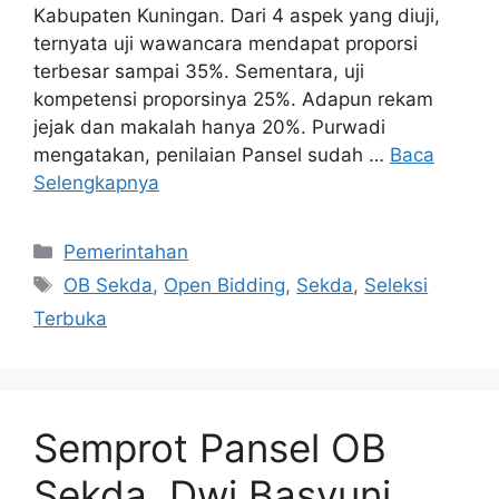
Kabupaten Kuningan. Dari 4 aspek yang diuji,
ternyata uji wawancara mendapat proporsi
terbesar sampai 35%. Sementara, uji
kompetensi proporsinya 25%. Adapun rekam
jejak dan makalah hanya 20%. Purwadi
mengatakan, penilaian Pansel sudah …
Baca
Selengkapnya
Kategori
Pemerintahan
Tag
OB Sekda
,
Open Bidding
,
Sekda
,
Seleksi
Terbuka
Semprot Pansel OB
Sekda, Dwi Basyuni