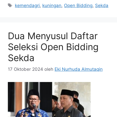
Tag
kemendagri
,
kuningan
,
Open Bidding
,
Sekda
Dua Menyusul Daftar
Seleksi Open Bidding
Sekda
17 Oktober 2024
oleh
Eki Nurhuda Almutaqin