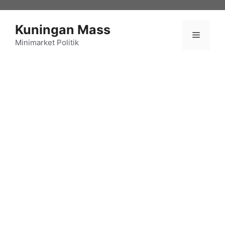
Langsung
ke
Kuningan Mass
isi
Menu
Minimarket Politik