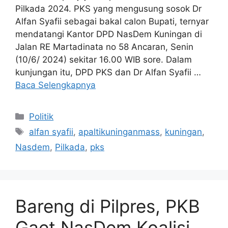
Pilkada 2024. PKS yang mengusung sosok Dr
Alfan Syafii sebagai bakal calon Bupati, ternyar
mendatangi Kantor DPD NasDem Kuningan di
Jalan RE Martadinata no 58 Ancaran, Senin
(10/6/ 2024) sekitar 16.00 WIB sore. Dalam
kunjungan itu, DPD PKS dan Dr Alfan Syafii …
Baca Selengkapnya
Kategori
Politik
Tag
alfan syafii
,
apaltikuninganmass
,
kuningan
,
Nasdem
,
Pilkada
,
pks
Bareng di Pilpres, PKB
Gaet NasDem Koalisi