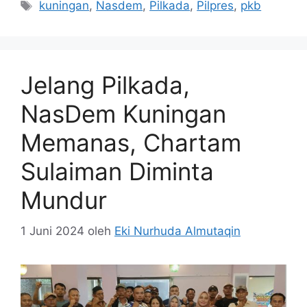
Tag
kuningan
,
Nasdem
,
Pilkada
,
Pilpres
,
pkb
Jelang Pilkada,
NasDem Kuningan
Memanas, Chartam
Sulaiman Diminta
Mundur
1 Juni 2024
oleh
Eki Nurhuda Almutaqin