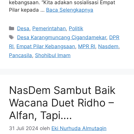
kebangsaan. “Kita adakan sosialisasi Empat
Pilar kepada …
Baca Selengkapnya
Kategori
Desa
,
Pemerintahan
,
Politik
Tag
Desa Karangmuncang Cigandamekar
,
DPR
RI
,
Empat Pilar Kebangsaan
,
MPR RI
,
Nasdem
,
Pancasila
,
Shohibul Imam
NasDem Sambut Baik
Wacana Duet Ridho –
Alfan, Tapi….
31 Juli 2024
oleh
Eki Nurhuda Almutaqin