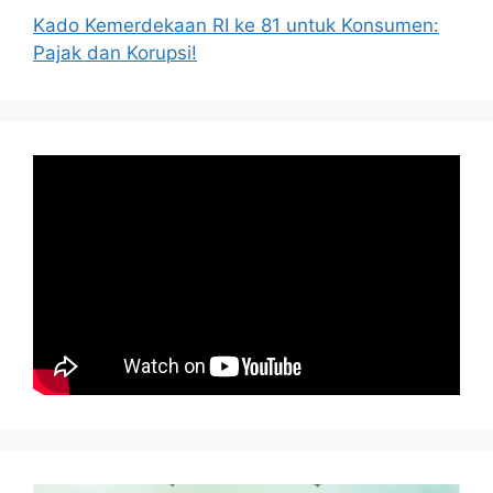
Kado Kemerdekaan RI ke 81 untuk Konsumen:
Pajak dan Korupsi!