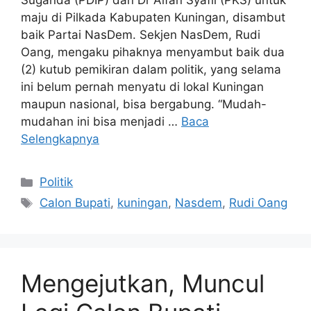
Suganda (PDIP) dan Dr Alfan Syafii (PKS) untuk
maju di Pilkada Kabupaten Kuningan, disambut
baik Partai NasDem. Sekjen NasDem, Rudi
Oang, mengaku pihaknya menyambut baik dua
(2) kutub pemikiran dalam politik, yang selama
ini belum pernah menyatu di lokal Kuningan
maupun nasional, bisa bergabung. “Mudah-
mudahan ini bisa menjadi …
Baca
Selengkapnya
Kategori
Politik
Tag
Calon Bupati
,
kuningan
,
Nasdem
,
Rudi Oang
Mengejutkan, Muncul