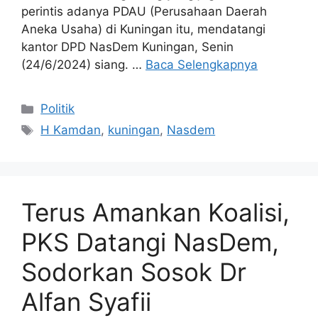
perintis adanya PDAU (Perusahaan Daerah
Aneka Usaha) di Kuningan itu, mendatangi
kantor DPD NasDem Kuningan, Senin
(24/6/2024) siang. …
Baca Selengkapnya
Kategori
Politik
Tag
H Kamdan
,
kuningan
,
Nasdem
Terus Amankan Koalisi,
PKS Datangi NasDem,
Sodorkan Sosok Dr
Alfan Syafii