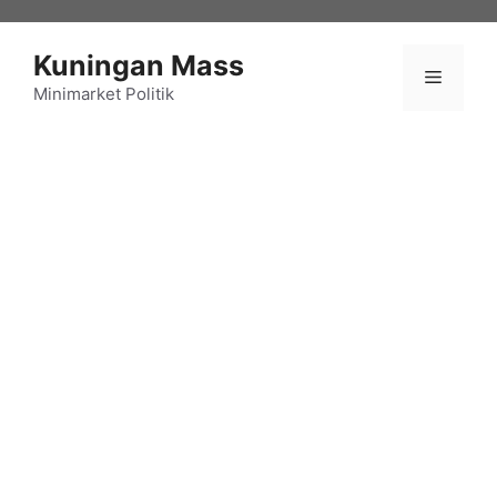
Langsung
ke
Kuningan Mass
isi
Menu
Minimarket Politik