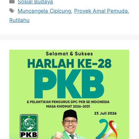
Kategori
Sosial Budaya
Tag
Muncangela Cipicung
,
Proyek Amal Pemuda
,
Rutilahu