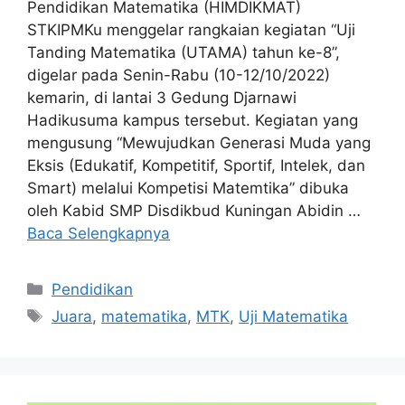
Pendidikan Matematika (HIMDIKMAT)
STKIPMKu menggelar rangkaian kegiatan “Uji
Tanding Matematika (UTAMA) tahun ke-8”,
digelar pada Senin-Rabu (10-12/10/2022)
kemarin, di lantai 3 Gedung Djarnawi
Hadikusuma kampus tersebut. Kegiatan yang
mengusung “Mewujudkan Generasi Muda yang
Eksis (Edukatif, Kompetitif, Sportif, Intelek, dan
Smart) melalui Kompetisi Matemtika” dibuka
oleh Kabid SMP Disdikbud Kuningan Abidin …
Baca Selengkapnya
Kategori
Pendidikan
Tag
Juara
,
matematika
,
MTK
,
Uji Matematika