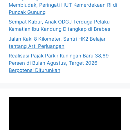
Membludak, Peringati HUT Kemerdekaan RI di
Puncak Gunung
Sempat Kabur, Anak ODGJ Terduga Pelaku
Kematian Ibu Kandung Ditangkap di Brebes
Jalan Kaki 8 Kilometer, Santri HK2 Belajar
tentang Arti Perjuangan
Realisasi Pajak Parkir Kuningan Baru 38,69
Persen di Bulan Agustus, Target 2026
Berpotensi Diturunkan