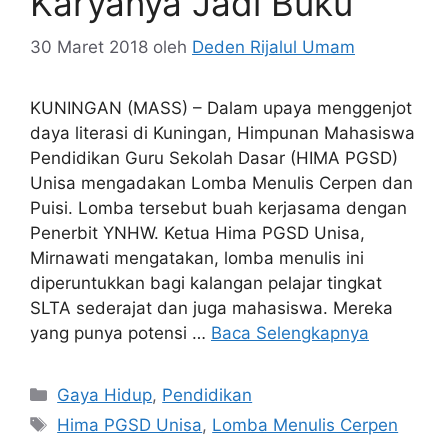
Karyanya Jadi Buku
30 Maret 2018
oleh
Deden Rijalul Umam
KUNINGAN (MASS) – Dalam upaya menggenjot
daya literasi di Kuningan, Himpunan Mahasiswa
Pendidikan Guru Sekolah Dasar (HIMA PGSD)
Unisa mengadakan Lomba Menulis Cerpen dan
Puisi. Lomba tersebut buah kerjasama dengan
Penerbit YNHW. Ketua Hima PGSD Unisa,
Mirnawati mengatakan, lomba menulis ini
diperuntukkan bagi kalangan pelajar tingkat
SLTA sederajat dan juga mahasiswa. Mereka
yang punya potensi …
Baca Selengkapnya
Kategori
Gaya Hidup
,
Pendidikan
Tag
Hima PGSD Unisa
,
Lomba Menulis Cerpen