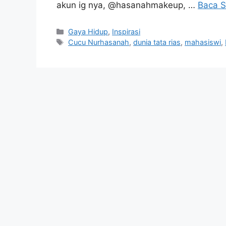
akun ig nya, @hasanahmakeup, …
Baca S
Kategori
Gaya Hidup
,
Inspirasi
Tag
Cucu Nurhasanah
,
dunia tata rias
,
mahasiswi
,