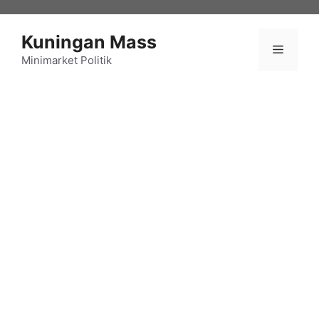
Langsung
ke
Kuningan Mass
isi
Menu
Minimarket Politik