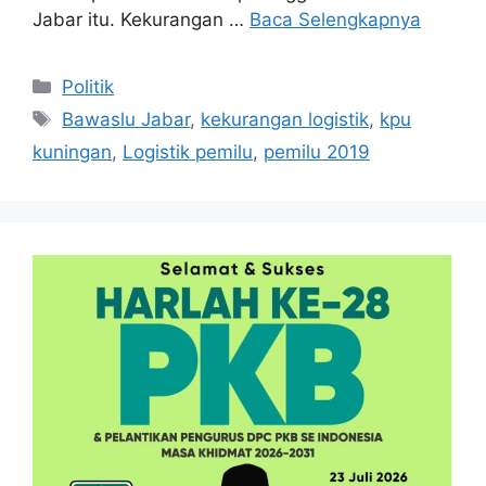
Jabar itu. Kekurangan …
Baca Selengkapnya
Kategori
Politik
Tag
Bawaslu Jabar
,
kekurangan logistik
,
kpu
kuningan
,
Logistik pemilu
,
pemilu 2019