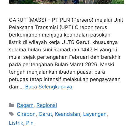
GARUT (MASS) – PT PLN (Persero) melalui Unit
Pelaksana Transmisi (UPT) Cirebon terus
berkomitmen menjaga keandalan pasokan
listrik di wilayah kerja ULTG Garut, khususnya
selama bulan suci Ramadhan 1447 H yang di
mulai sejak pertengahan Februari dan berakhir
pada pertengahan Bulan Maret 2026. Meski
tengah menjalankan ibadah puasa, para
petugas tetap intensif melakukan pengawasan
dan …
Baca Selengkapnya
Kategori
Ragam
,
Regional
Tag
Cirebon
,
Garut
,
Keandalan
,
Layangan
,
Listrik
,
Pln