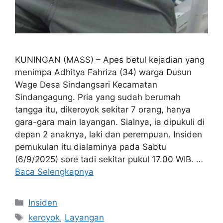
KUNINGAN (MASS) – Apes betul kejadian yang
menimpa Adhitya Fahriza (34) warga Dusun
Wage Desa Sindangsari Kecamatan
Sindangagung. Pria yang sudah berumah
tangga itu, dikeroyok sekitar 7 orang, hanya
gara-gara main layangan. Sialnya, ia dipukuli di
depan 2 anaknya, laki dan perempuan. Insiden
pemukulan itu dialaminya pada Sabtu
(6/9/2025) sore tadi sekitar pukul 17.00 WIB. …
Baca Selengkapnya
Kategori
Insiden
Tag
keroyok
,
Layangan