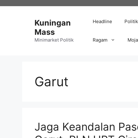
Langsung
ke
isi
Kuningan
Headline
Politik
Mass
Minimarket Politik
Ragam
Moj
Garut
Jaga Keandalan Paso