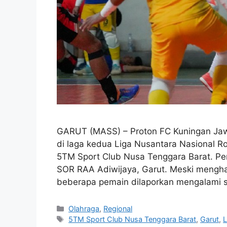
GARUT (MASS) – Proton FC Kuningan Jaw
di laga kedua Liga Nusantara Nasional 
5TM Sport Club Nusa Tenggara Barat. Per
SOR RAA Adiwijaya, Garut. Meski menghad
beberapa pemain dilaporkan mengalami s
Kategori
Olahraga
,
Regional
Tag
5TM Sport Club Nusa Tenggara Barat
,
Garut
,
L