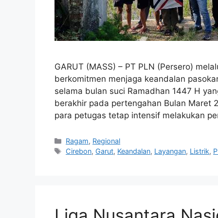
GARUT (MASS) – PT PLN (Persero) melalui
berkomitmen menjaga keandalan pasokan l
selama bulan suci Ramadhan 1447 H yang
berakhir pada pertengahan Bulan Maret 
para petugas tetap intensif melakukan 
Kategori
Ragam
,
Regional
Tag
Cirebon
,
Garut
,
Keandalan
,
Layangan
,
Listrik
,
P
Liga Nusantara Nasi