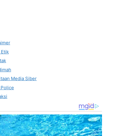
aimer
Etik
tak
dimah
taan Media Siber
 Police
ksi