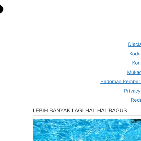
Discl
Kode 
Kon
Muka
Pedoman Pemberi
Privacy
Reda