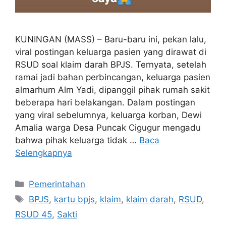
KUNINGAN (MASS) – Baru-baru ini, pekan lalu,
viral postingan keluarga pasien yang dirawat di
RSUD soal klaim darah BPJS. Ternyata, setelah
ramai jadi bahan perbincangan, keluarga pasien
almarhum Alm Yadi, dipanggil pihak rumah sakit
beberapa hari belakangan. Dalam postingan
yang viral sebelumnya, keluarga korban, Dewi
Amalia warga Desa Puncak Cigugur mengadu
bahwa pihak keluarga tidak …
Baca
Selengkapnya
Kategori
Pemerintahan
Tag
BPJS
,
kartu bpjs
,
klaim
,
klaim darah
,
RSUD
,
RSUD 45
,
Sakti